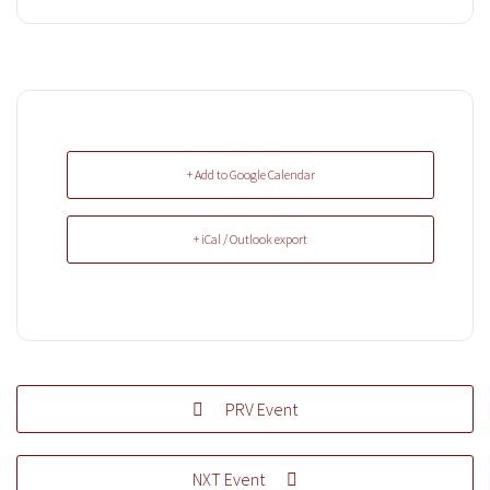
+ Add to Google Calendar
+ iCal / Outlook export
PRV Event
NXT Event