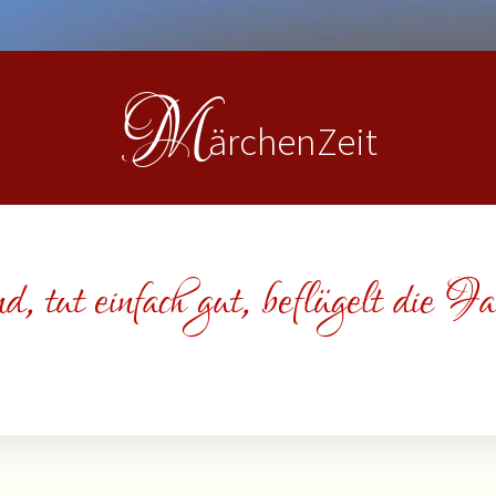
M
ärchenZeit
d, tut einfach gut, beflügelt die Fa