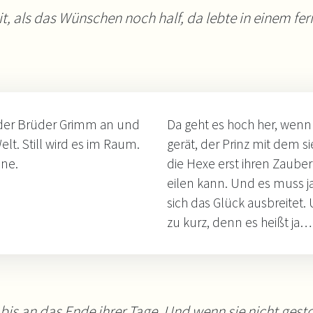
it, als das Wünschen noch half, da lebte in einem fe
der Brüder Grimm an und
Da geht es hoch her, wenn 
elt. Still wird es im Raum.
gerät, der Prinz mit dem 
ene.
die Hexe erst ihren Zauber
eilen kann. Und es muss j
sich das Glück ausbreitet.
zu kurz, denn es heißt ja…
h bis an das Ende ihrer Tage. Und wenn sie nicht ge