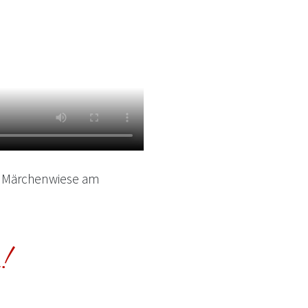
r Märchenwiese am
n!