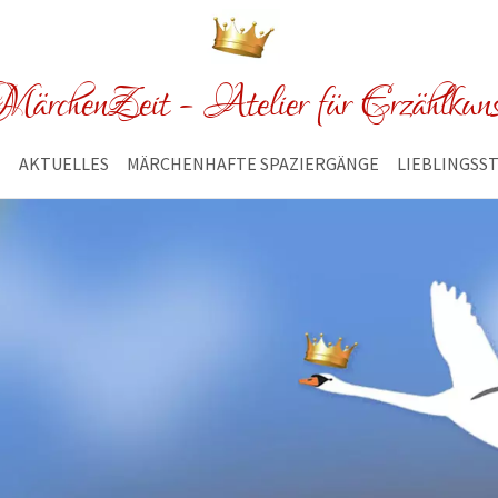
ärchenZeit - Atelier für Erzählkun
E
AKTUELLES
MÄRCHENHAFTE SPAZIERGÄNGE
LIEBLINGSS