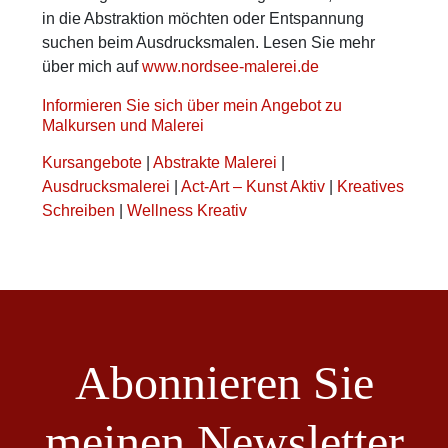
in die Abstraktion möchten oder Entspannung
suchen beim Ausdrucksmalen. Lesen Sie mehr
über mich auf
www.nordsee-malerei.de
Informieren Sie sich über mein Angebot zu
Malkursen und Malerei
Kursangebote
|
Abstrakte Malerei
|
Ausdrucksmalerei
|
Act-Art – Kunst Aktiv
|
Kreatives
Schreiben
|
Wellness Kreativ
Abonnieren Sie
meinen Newsletter