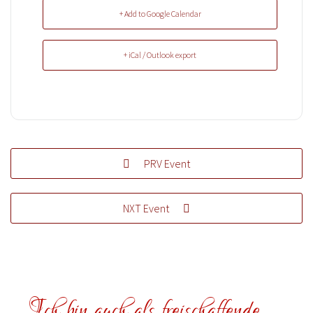
+ Add to Google Calendar
+ iCal / Outlook export
PRV Event
NXT Event
Ich bin auch als freischaffende