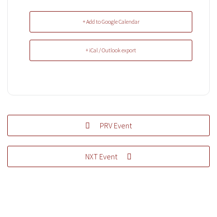
+ Add to Google Calendar
+ iCal / Outlook export
PRV Event
NXT Event