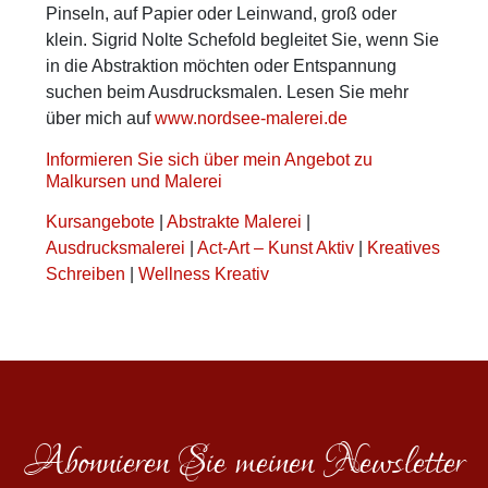
Pinseln, auf Papier oder Leinwand, groß oder
klein. Sigrid Nolte Schefold begleitet Sie, wenn Sie
in die Abstraktion möchten oder Entspannung
suchen beim Ausdrucksmalen. Lesen Sie mehr
über mich auf
www.nordsee-malerei.de
Informieren Sie sich über mein Angebot zu
Malkursen und Malerei
Kursangebote
|
Abstrakte Malerei
|
Ausdrucksmalerei
|
Act-Art – Kunst Aktiv
|
Kreatives
Schreiben
|
Wellness Kreativ
Abonnieren Sie meinen Newsletter