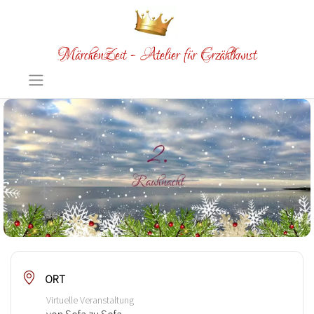
MärchenZeit - Atelier für Erzählkunst
ORT
Virtuelle Veranstaltung
von Sofa zu Sofa