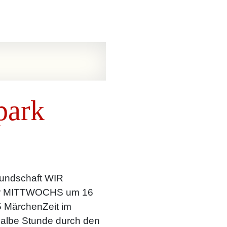
park
eundschaft WIR
r MITTWOCHS um 16
5 MärchenZeit im
 halbe Stunde durch den