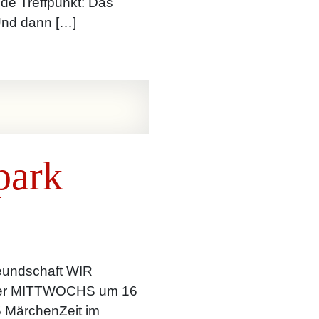
de Treffpunkt: Das
 Und dann […]
park
reundschaft WIR
r MITTWOCHS um 16
5 MärchenZeit im