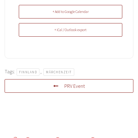
+ Add to Google Calendar
+ iCal / Outlook export
Tags:
,
FINNLAND
MÄRCHENZEIT
PRV Event