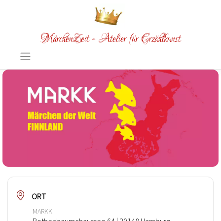
MärchenZeit - Atelier für Erzählkunst
ORT
MARKK
Rothenbaumchaussee 64 | 20148 Hamburg