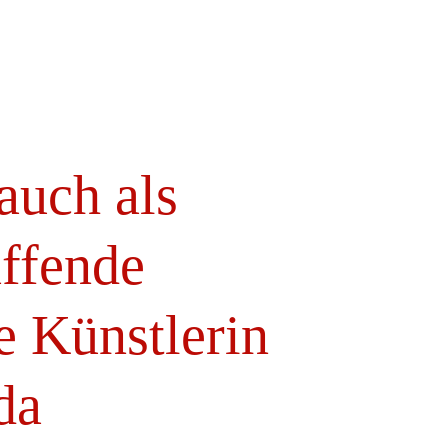
 auch als
affende
e Künstlerin
da