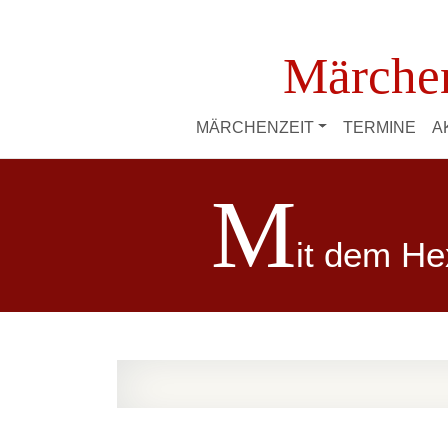
Märchen
MÄRCHENZEIT
TERMINE
A
M
it dem He