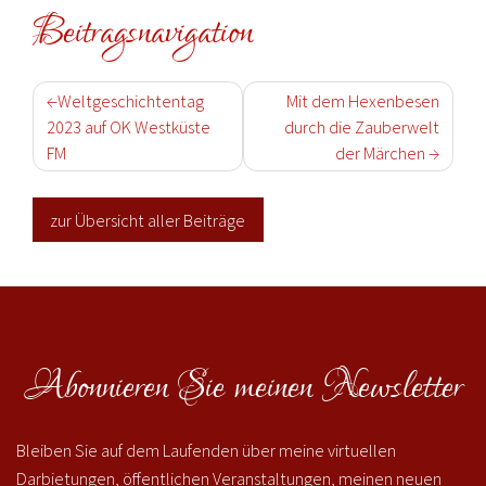
Beitragsnavigation
Weltgeschichtentag
Mit dem Hexenbesen
2023 auf OK Westküste
durch die Zauberwelt
FM
der Märchen
zur Übersicht aller Beiträge
Abonnieren Sie meinen Newsletter
Bleiben Sie auf dem Laufenden über meine virtuellen
Darbietungen, öffentlichen Veranstaltungen, meinen neuen