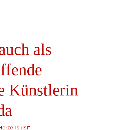
 auch als
affende
e Künstlerin
da
Herzenslust“