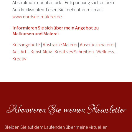
Abstraktion möchten oder Entspannung suchen beim
Ausdrucksmalen. Lesen Sie mehr über mich auf
www.nordsee-malerei.de
Informieren Sie sich über mein Angebot zu
Malkursen und Malerei
Kursangebote
|
Abstrakte Malerei
|
Ausdrucksmalerei
|
Act-Art – Kunst Aktiv
|
Kreatives Schreiben
|
Wellness
Kreativ
Abonnieren Sie meinen Newsletter
Bleiben Sie auf dem Laufenden über meine virtuellen