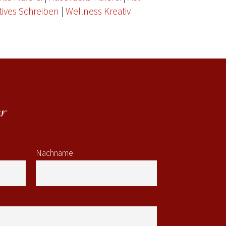
tives Schreiben
|
Wellness Kreativ
r
Nachname