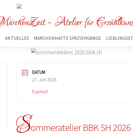
ärchenZeit - Atelier für Erzählkun
E
AKTUELLES
MÄRCHENHAFTE SPAZIERGÄNGE
LIEBLINGSS
DATUM
27. Juni 2026
Expired!
S
ommeratelier BBK SH 2026 –