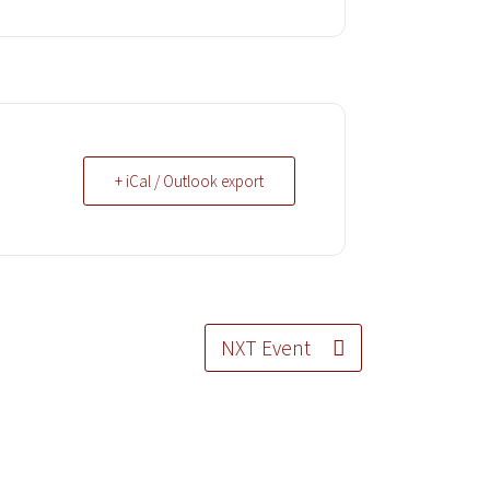
+ iCal / Outlook export
NXT Event