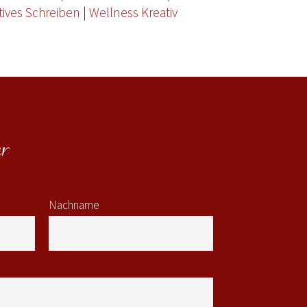
tives Schreiben
|
Wellness Kreativ
r
Nachname