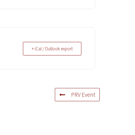
+ iCal / Outlook export
PRV Event