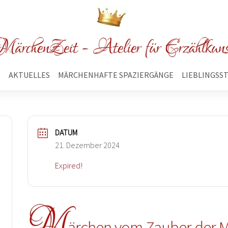
ärchenZeit - Atelier für Erzählkun
E
AKTUELLES
MÄRCHENHAFTE SPAZIERGÄNGE
LIEBLINGSS
DATUM
21. Dezember 2024
Expired!
M
ärchen vom Zauber der M