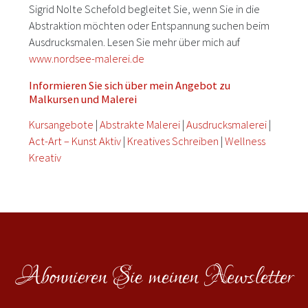
Sigrid Nolte Schefold begleitet Sie, wenn Sie in die
Abstraktion möchten oder Entspannung suchen beim
Ausdrucksmalen. Lesen Sie mehr über mich auf
www.nordsee-malerei.de
Informieren Sie sich über mein Angebot zu
Malkursen und Malerei
Kursangebote
|
Abstrakte Malerei
|
Ausdrucksmalerei
|
Act-Art – Kunst Aktiv
|
Kreatives Schreiben
|
Wellness
Kreativ
Abonnieren Sie meinen Newsletter