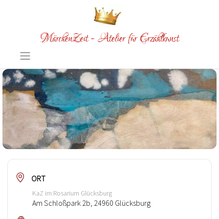
MärchenZeit - Atelier für Erzählkunst
ORT
KaZ im Rosarium Glücksburg
Am Schloßpark 2b, 24960 Glücksburg