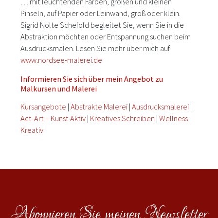
… mit leuchtenden Farben, großen und kleinen
Pinseln, auf Papier oder Leinwand, groß oder klein.
Sigrid Nolte Schefold begleitet Sie, wenn Sie in die
Abstraktion möchten oder Entspannung suchen beim
Ausdrucksmalen. Lesen Sie mehr über mich auf
www.nordsee-malerei.de
Informieren Sie sich über mein Angebot zu
Malkursen und Malerei
Kursangebote
|
Abstrakte Malerei
|
Ausdrucksmalerei
|
Act-Art – Kunst Aktiv
|
Kreatives Schreiben
|
Wellness
Kreativ
Abonnieren Sie meinen Newsletter