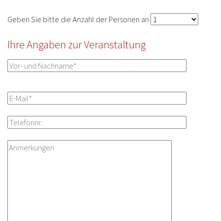
Geben Sie bitte die Anzahl der Personen an
Ihre Angaben zur Veranstaltung
Bitte lassen Sie dieses Feld leer.
Bitte lasse
Bitte lasse