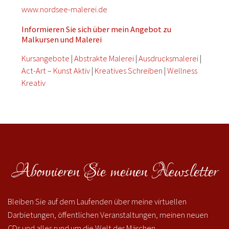
www.nordsee-malerei.de
Informieren Sie sich über mein Angebot zu
Malkursen und Malerei
Kursangebote
|
Abstrakte Malerei
|
Ausdrucksmalerei
|
Act-Art – Kunst Aktiv
|
Kreatives Schreiben
|
Wellness
Kreativ
Abonnieren Sie meinen Newsletter
Bleiben Sie auf dem Laufenden über meine virtuellen
Darbietungen, öffentlichen Veranstaltungen, meinen neuen
CDs und alles rund um die Welt der Märchen