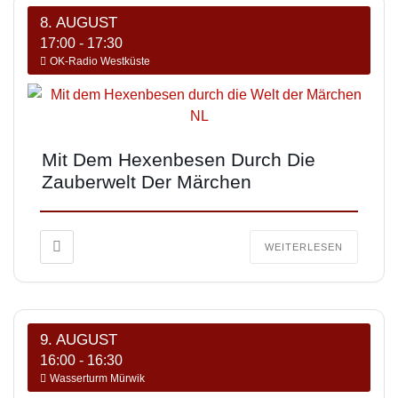
8. AUGUST
17:00
-
17:30
OK-Radio Westküste
Mit Dem Hexenbesen Durch Die
Zauberwelt Der Märchen
WEITERLESEN
9. AUGUST
16:00
-
16:30
Wasserturm Mürwik