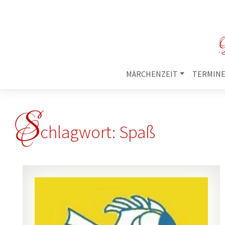
M
MÄRCHENZEIT
TERMIN
S
chlagwort:
Spaß