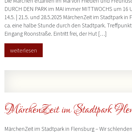
Die Märchen erzählen im Mai von Frieden und Freun
DURCH DEN PARK im MAI immer MITTWOCHS um 16 UHR
14.5. | 21.5. und 28.5.2025 MärchenZeit im Stadtpark in
ca. eine halbe Stunde durch den Stadtpark. Treffpunk
Eingang Roonstraße. Eintritt frei, der Hut […]
weiterlesen
MärchenZeit im Stadtpark Flen
MärchenZeit im Stadtpark in Flensburg – Wir schlender