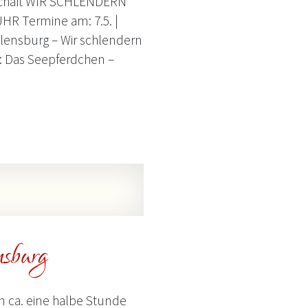
dschaft WIR SCHLENDERN
 Termine am: 7.5. |
 Flensburg – Wir schlendern
t: Das Seepferdchen –
sburg
n ca. eine halbe Stunde