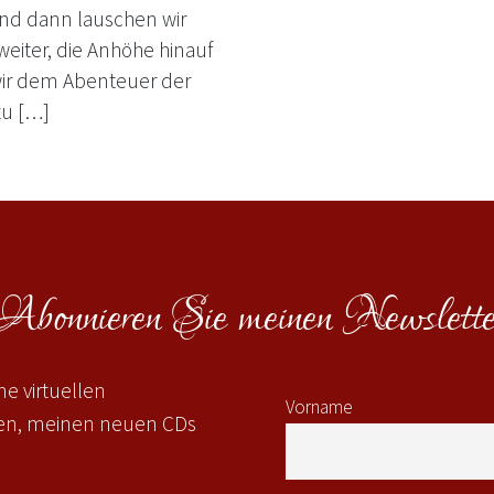
Und dann lauschen wir
weiter, die Anhöhe hinauf
wir dem Abenteuer der
zu […]
Abonnieren Sie meinen Newslette
e virtuellen
Vorname
gen, meinen neuen CDs