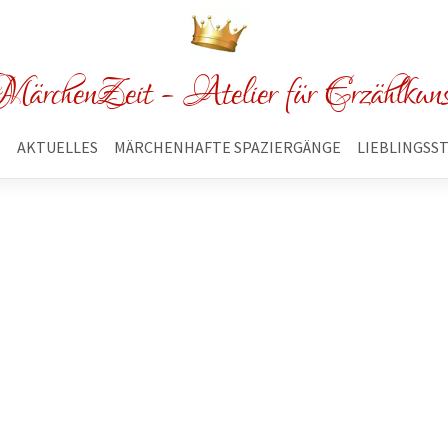
ärchenZeit - Atelier für Erzählkun
E
AKTUELLES
MÄRCHENHAFTE SPAZIERGÄNGE
LIEBLINGSS