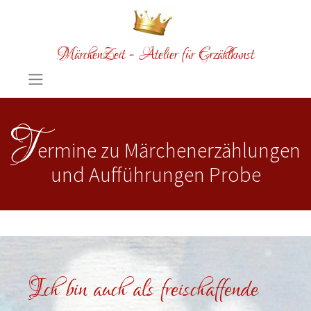
MärchenZeit - Atelier für Erzählkunst
T
ermine zu Märchenerzählungen
und Aufführungen Probe
Ich bin auch als freischaffende