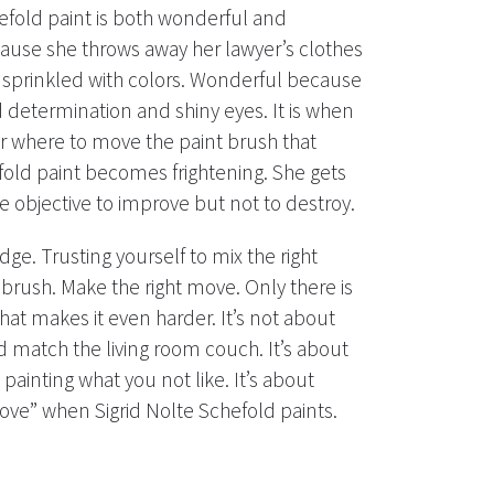
efold paint is both wonderful and
ause she throws away her lawyer’s clothes
 sprinkled with colors. Wonderful because
determination and shiny eyes. It is when
her where to move the paint brush that
fold paint becomes frightening. She gets
e objective to improve but not to destroy.
idge. Trusting yourself to mix the right
t brush. Make the right move. Only there is
 that makes it even harder. It’s not about
d match the living room couch. It’s about
 painting what you not like. It’s about
ue Love” when Sigrid Nolte Schefold paints.