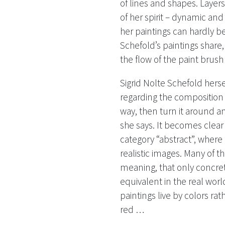
of lines and shapes. Layers
of her spirit – dynamic and d
her paintings can hardly be
Schefold’s paintings share,
the flow of the paint brus
Sigrid Nolte Schefold hers
regarding the composition o
way, then turn it around an
she says. It becomes clear
category “abstract”, where
realistic images. Many of 
meaning, that only concrete
equivalent in the real worl
paintings live by colors rat
red …