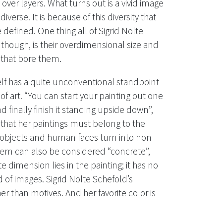
 over layers. What turns out is a vivid image
iverse. It is because of this diversity that
 defined. One thing all of Sigrid Nolte
 though, is their overdimensional size and
h that bore them.
elf has a quite unconventional standpoint
f art. “You can start your painting out one
d finally finish it standing upside down”,
 that her paintings must belong to the
 objects and human faces turn into non-
them can also be considered “concrete”,
 dimension lies in the painting; it has no
d of images. Sigrid Nolte Schefold’s
her than motives. And her favorite color is