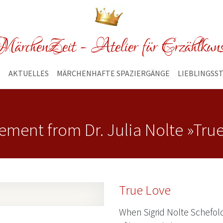
ärchenZeit - Atelier für Erzählkun
E
AKTUELLES
MÄRCHENHAFTE SPAZIERGÄNGE
LIEBLINGSS
tement from Dr. Julia Nolte »Tru
True Love
When Sigrid Nolte Schefold 