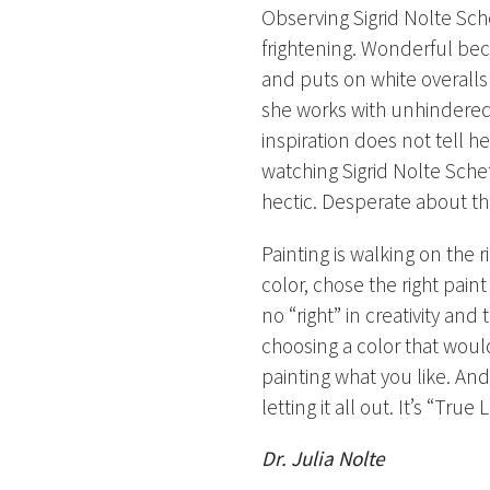
Observing Sigrid Nolte Sch
frightening. Wonderful bec
and puts on white overalls
she works with unhindered 
inspiration does not tell 
watching Sigrid Nolte Sche
hectic. Desperate about th
Painting is walking on the r
color, chose the right pain
no “right” in creativity and
choosing a color that woul
painting what you like. And
letting it all out. It’s “Tr
Dr. Julia Nolte