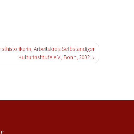
sthistorikerin, Arbeitskreis Selbständiger
Kulturinstitute e.V., Bonn, 2002
r