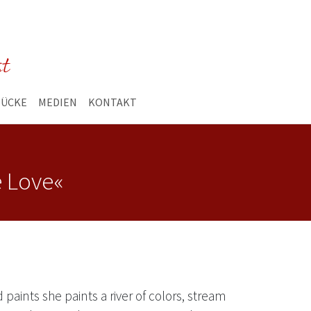
st
TÜCKE
MEDIEN
KONTAKT
e Love«
paints she paints a river of colors, stream