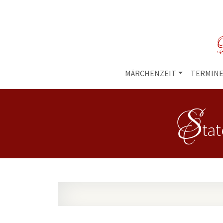
M
MÄRCHENZEIT
TERMIN
S
ta