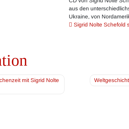
CD von Sigrid Nolte Sche
aus den unterschiedlichs
Ukraine, von Nordamerik
Sigrid Nolte Schefold 
ation
henzeit mit Sigrid Nolte
Weltgeschich