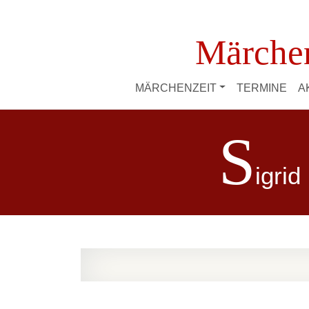
Märchen
MÄRCHENZEIT
TERMINE
A
S
igrid