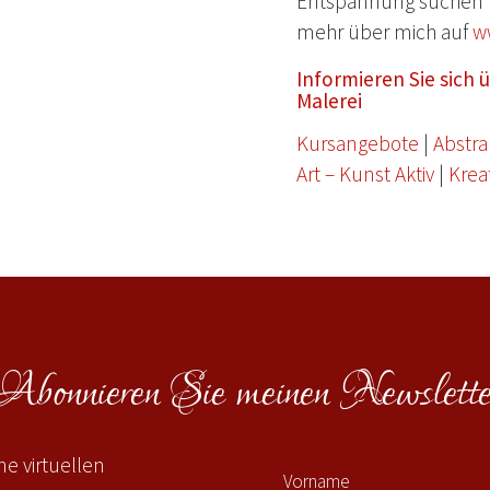
Entspannung suchen 
mehr über mich auf
w
Informieren Sie sich
Malerei
Kursangebote
|
Abstra
Art – Kunst Aktiv
|
Krea
Abonnieren Sie meinen Newslette
e virtuellen
Vorname