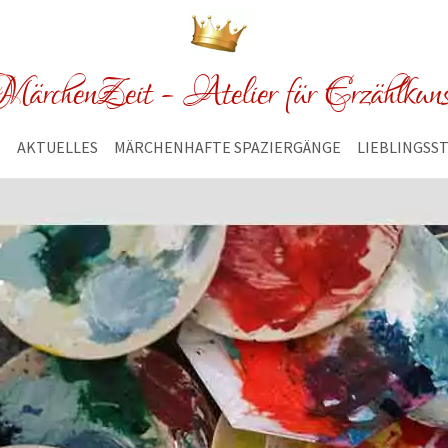
ärchenZeit - Atelier für Erzählkun
E
AKTUELLES
MÄRCHENHAFTE SPAZIERGÄNGE
LIEBLINGSS