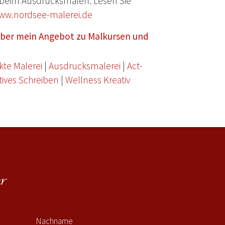
beim Ausdrucksmalen. Lesen Sie
ww.nordsee-malerei.de
 über mein Angebot zu Malkursen und
kte Malerei
|
Ausdrucksmalerei
|
Act-
tives Schreiben
|
Wellness Kreativ
r
Nachname