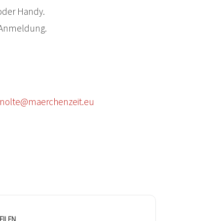
 oder Handy.
r Anmeldung.
d.nolte@maerchenzeit.eu
EILEN