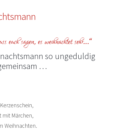
achtsmann
s euch sagen, es weihnachtet sehr…“
hnachtsmann so ungeduldig
h gemeinsam …
 Kerzenschein,
t mit Märchen,
um Weihnachten.