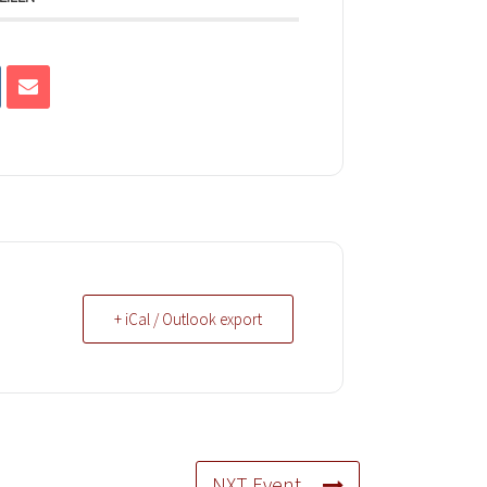
+ iCal / Outlook export
NXT Event