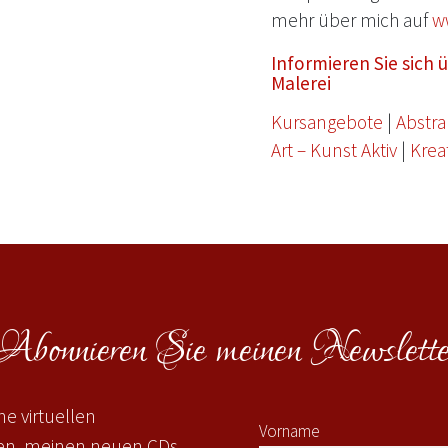
mehr über mich auf
w
Informieren Sie sich
Malerei
Kursangebote
|
Abstra
Art – Kunst Aktiv
|
Krea
Abonnieren Sie meinen Newslette
e virtuellen
Vorname
gen, meinen neuen CDs