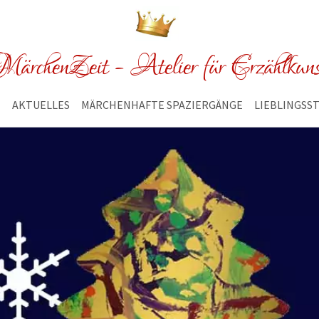
ärchenZeit - Atelier für Erzählkun
E
AKTUELLES
MÄRCHENHAFTE SPAZIERGÄNGE
LIEBLINGSS