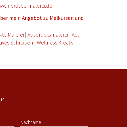
ww.nordsee-malerei.de
 über mein Angebot zu Malkursen und
kte Malerei
|
Ausdrucksmalerei
|
Act-
tives Schreiben
|
Wellness Kreativ
r
Nachname