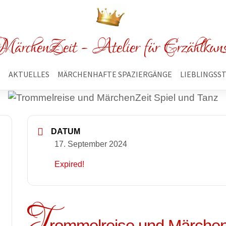
ärchenZeit - Atelier für Erzählkun
E
AKTUELLES
MÄRCHENHAFTE SPAZIERGÄNGE
LIEBLINGSS
DATUM
17. September 2024
Expired!
T
rommelreise und Märchen