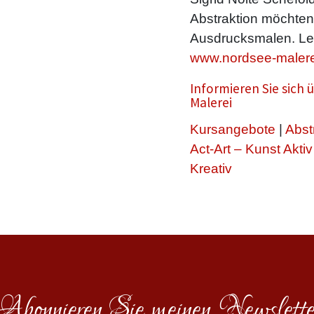
Abstraktion möchte
Ausdrucksmalen. Le
www.nordsee-malere
Informieren Sie sich
Malerei
Kursangebote
|
Abst
Act-Art – Kunst Aktiv
Kreativ
Abonnieren Sie meinen Newslette