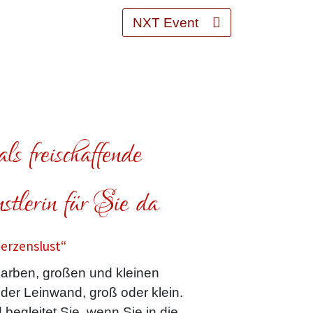
NXT Event
ls freischaffende
tlerin für Sie da
Herzenslust“
arben, großen und kleinen
oder Leinwand, groß oder klein.
 begleitet Sie, wenn Sie in die