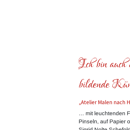
Ich bin auch a
bildende Küns
„Atelier Malen nach 
… mit leuchtenden F
Pinseln, auf Papier 
Sigrid Nolte Schefold