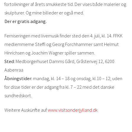
fortolkninger af årets smukkeste tid. Der vises både malerier og
skulpturer. Og mine billeder er også med.
Der er gratis adgang.
Ferniseringen med livemusik finder sted den 4. juli, kl. 14. FFKK
medlemmerne Steffi og Georg Forchhammer samt Helmut
Hinrichsen og Joachim Wagner spiller sammen.
Sted:
Medborgerhuset Damms Gård, Gråstenvej 12, 6200
Aabenraa
Åbningstider:
mandag, kl. 14 – 18 og onsdag, kl.10 – 12; uden
for disse tider er der adgang fra kl. 7 – 22 med det danske
sundhedskort.
Weitere Auskünfte auf
www.visitsonderjylland.dk