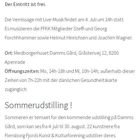
Der Eintritt ist frei.
Die Vernissage mit Live-Musik findet am 4. Juli um 14h statt.
Es musizieren die FFKK Mitglieder Steffi und Georg
Forchhhammer sowie Helmut Hinrichsen und Joachim Wagner.
Ort:
Medborgerhuset Damms Gård, Gråstenvej 12, 6200
Apenrade
Öffnungszeiten:
Mo, 14h-18h und Mi, 10h-14h; außerhalb dieser
Zeiten von 7h-22h mit der dänischen Gesundheitskarte
zugänglich
Sommerudstilling !
Sommeren er temaet for den kommende udstilling på Damms
Gård, som kan ses fra 4. juli til 30. august. 22 kunstnere fra
Flensborg Fjords Kunst & Kulturforening udstiller deres