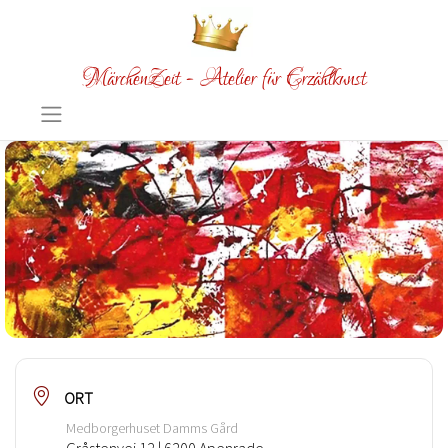
MärchenZeit - Atelier für Erzählkunst
ORT
Medborgerhuset Damms Gård
Gråstenvej 12 | 6200 Apenrade