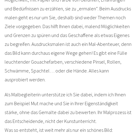
und Bedürfnissen zu erzählen, sie zu „ermalen“. Beim Ausdrucks
malen geht es nur um Sie, deshalb sind weder Themen noch
Ziele vorgegeben. Das hilft Ihnen dabei, malend Möglichkeiten
und Grenzen zu spüren und das Geschaffene als etwas Eigenes
zu begreifen. Ausdrucksmalen ist auch ein Mal-Abenteuer, denn
das Bild kann durchaus eigene Wege gehen! Es gibt eine Fülle
leuchtender Gouachefarben, verschiedene Pinsel, Rollen,
Schwämme, Spachtel… oder die Hände. Alles kann
ausprobiert werden.
Als Malbegleiterin unterstütze ich Sie dabei, indem ich Ihnen
zum Beispiel Mut mache und Sie in Ihrer Eigenständigkeit
stärke, ohne das Gemalte dabei zu bewerten. Ihr Malprozess ist
das Entscheidende, nicht der Kunstunterricht.
Was so entsteht, ist weit mehr als nur ein schönes Bild: