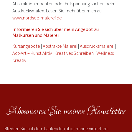
Abstraktion möchten oder Entspannung suchen beim
Ausdrucksmalen. Lesen Sie mehr über mich auf
www.nordsee-malerei.de
Informieren Sie sich über mein Angebot zu
Malkursen und Malerei
Kursangebote
|
Abstrakte Malerei
|
Ausdrucksmalerei
|
Act-Art – Kunst Aktiv
|
Kreatives Schreiben
|
Wellness
Kreativ
Abonnieren Sie meinen Newsletter
Bleiben Sie auf dem Laufenden über meine virtuellen