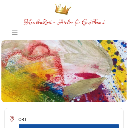
MärchenZeit - Atelier für Erzählkunst
ORT