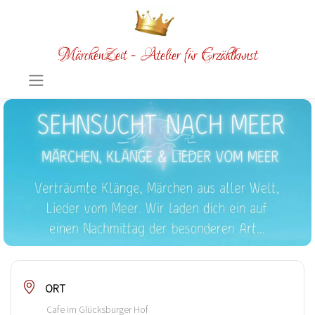
MärchenZeit - Atelier für Erzählkunst
ORT
Cafe im Glücksburger Hof