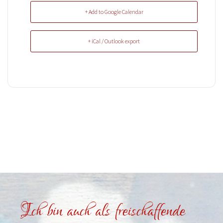
+ Add to Google Calendar
+ iCal / Outlook export
Ich bin auch als freischaffende