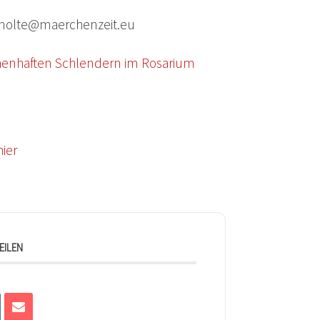
id.nolte@maerchenzeit.eu
chenhaften Schlendern im Rosarium
ier
EILEN