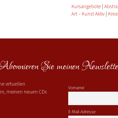
Kursangebote
|
Abstra
Art – Kunst Aktiv
|
Krea
Abonnieren Sie meinen Newslette
e virtuellen
Vorname
gen, meinen neuen CDs
E-Mail-Adresse