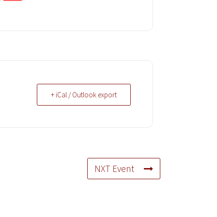
+ iCal / Outlook export
NXT Event