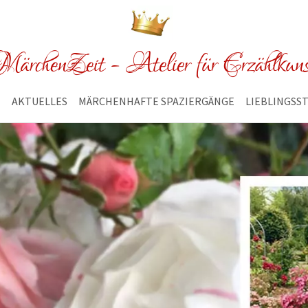
ärchenZeit - Atelier für Erzählkun
E
AKTUELLES
MÄRCHENHAFTE SPAZIERGÄNGE
LIEBLINGSS