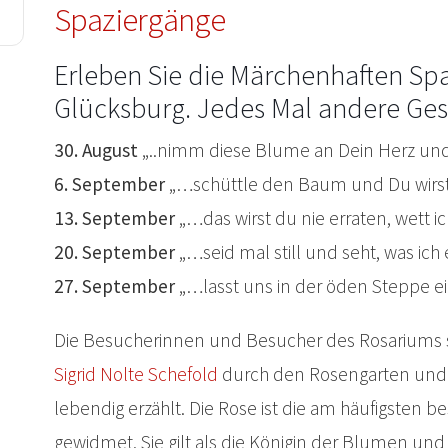
Spaziergänge
Erleben Sie die Märchenhaften Sp
Glücksburg. Jedes Mal andere Ge
30. August
„..nimm diese Blume an Dein Herz und
6. September
„…schüttle den Baum und Du wirst 
13. September
„…das wirst du nie erraten, wett i
20. September
„…seid mal still und seht, was ic
27. September
„…lasst uns in der öden Steppe e
Die Besucherinnen und Besucher des Rosariums 
Sigrid Nolte Schefold
durch den Rosengarten und 
lebendig erzählt. Die Rose ist die am häufigsten b
gewidmet. Sie gilt als die Königin der Blumen un