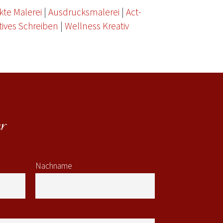
kte Malerei
|
Ausdrucksmalerei
|
Act-
tives Schreiben
|
Wellness Kreativ
r
Nachname