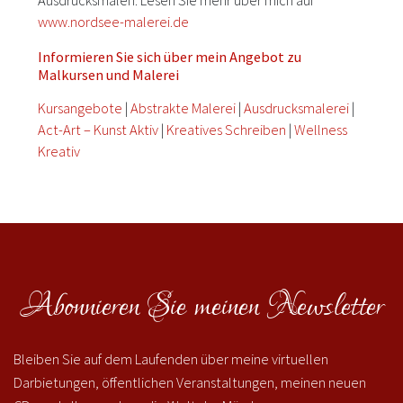
Ausdrucksmalen. Lesen Sie mehr über mich auf
www.nordsee-malerei.de
Informieren Sie sich über mein Angebot zu
Malkursen und Malerei
Kursangebote
|
Abstrakte Malerei
|
Ausdrucksmalerei
|
Act-Art – Kunst Aktiv
|
Kreatives Schreiben
|
Wellness
Kreativ
Abonnieren Sie meinen Newsletter
Bleiben Sie auf dem Laufenden über meine virtuellen
Darbietungen, öffentlichen Veranstaltungen, meinen neuen