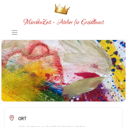
MärchenZeit - Atelier für Erzählkunst
ORT
VHS-Zentrum an der Nikolaikirche | Atelier