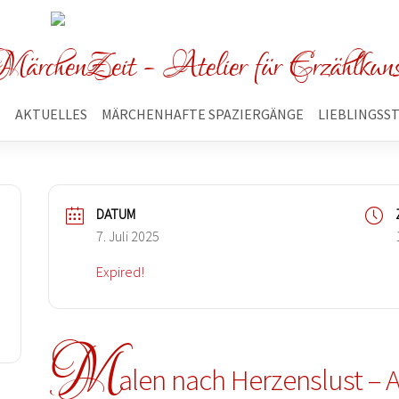
ärchenZeit - Atelier für Erzählkun
E
AKTUELLES
MÄRCHENHAFTE SPAZIERGÄNGE
LIEBLINGSS
DATUM
7. Juli 2025
Expired!
M
alen nach Herzenslust – 