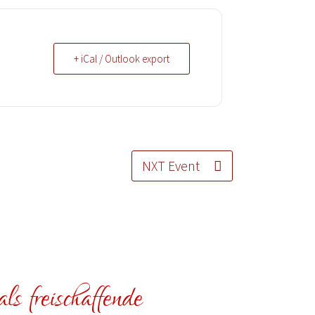
+ iCal / Outlook export
NXT Event
ls freischaffende