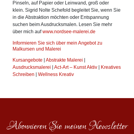
Pinseln, auf Papier oder Leinwand, groß oder
klein. Sigrid Nolte Schefold begleitet Sie, wenn Sie
in die Abstraktion möchten oder Entspannung
suchen beim Ausdrucksmalen. Lesen Sie mehr
über mich auf
www.nordsee-malerei.de
Informieren Sie sich über mein Angebot zu
Malkursen und Malerei
Kursangebote
|
Abstrakte Malerei
|
Ausdrucksmalerei
|
Act-Art – Kunst Aktiv
|
Kreatives
Schreiben
|
Wellness Kreativ
Abonnieren Sie meinen Newsletter