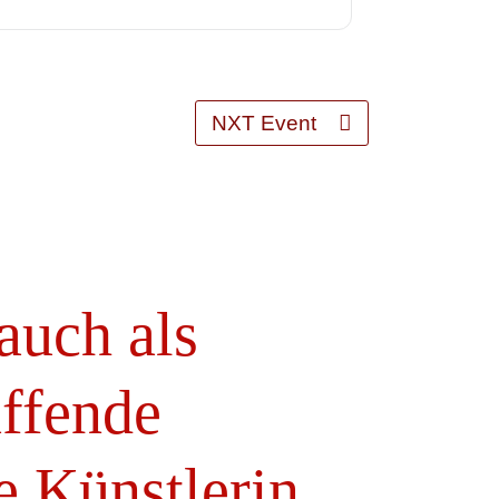
NXT Event
 auch als
affende
e Künstlerin