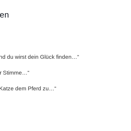
den
nd du wirst dein Glück finden…“
er Stimme…“
ie Katze dem Pferd zu…“