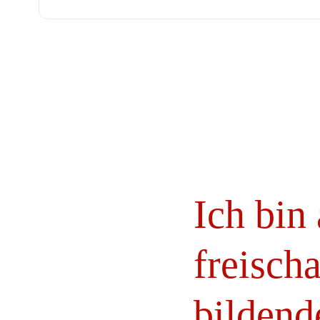
Ich bin
freisch
bildend