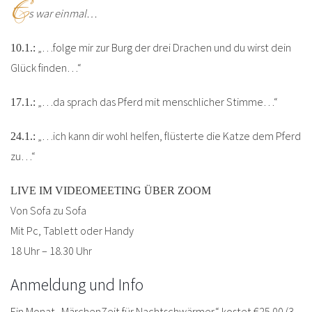
E
s war einmal…
„…folge mir zur Burg der drei Drachen und du wirst dein
10.1.:
Glück finden…“
„…da sprach das Pferd mit menschlicher Stimme…“
17.1.:
„…ich kann dir wohl helfen, flüsterte die Katze dem Pferd
24.1.:
zu…“
LIVE IM VIDEOMEETING ÜBER ZOOM
Von Sofa zu Sofa
Mit Pc, Tablett oder Handy
18 Uhr – 18.30 Uhr
Anmeldung und Info
Ein Monat „MärchenZeit für Nachtschwärmer“ kostet €25.00 (3