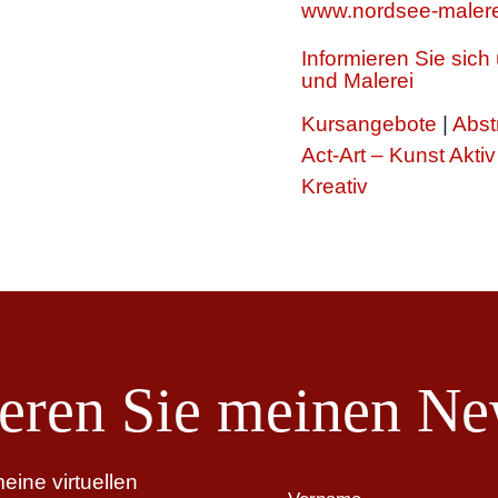
www.nordsee-malere
Informieren Sie sic
und Malerei
Kursangebote
|
Abst
Act-Art – Kunst Aktiv
Kreativ
eren Sie meinen New
ine virtuellen