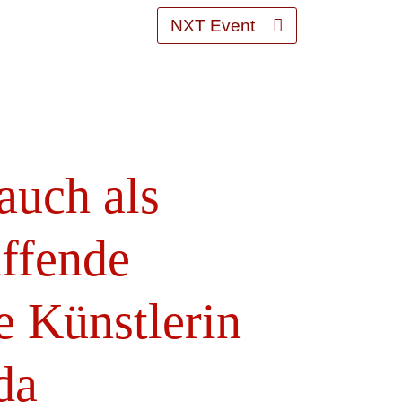
NXT Event
 auch als
affende
e Künstlerin
da