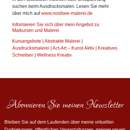
suchen beim Ausdrucksmalen. Lesen Sie mehr
über mich auf
www.nordsee-malerei.de
Informieren Sie sich über mein Angebot zu
Malkursen und Malerei
Kursangebote
|
Abstrakte Malerei
|
Ausdrucksmalerei
|
Act-Art – Kunst Aktiv
|
Kreatives
Schreiben
|
Wellness Kreativ
Abonnieren Sie meinen Newsletter
Bleiben Sie auf dem Laufenden über meine virtuellen
Darbietungen, öffentlichen Veranstaltungen, meinen neuen