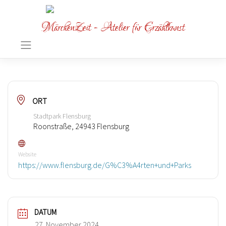
MärchenZeit - Atelier für Erzählkunst
ORT
Stadtpark Flensburg
Roonstraße, 24943 Flensburg
Website
https://www.flensburg.de/G%C3%A4rten+und+Parks
DATUM
27. November 2024