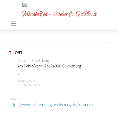
MärchenZeit - Atelier für Erzählkunst
ORT
Rosarium Glücksburg
Am Schloßpark 2b, 24960 Glücksburg
Opening Hour
10:00 - 18:00 Uhr
Website
https://www.schoenes-gluecksburg.de/rosarium