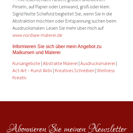
Pinseln, auf Papier oder Leinwand, groß oder klein.
Sigrid Nolte Schefold begleitet Sie, wenn Sie in die
Abstraktion möchten oder Entspannung suchen beim
Ausdrucksmalen. Lesen Sie mehr über mich auf
www.nordsee-malerei.de
Informieren Sie sich über mein Angebot zu
Malkursen und Malerei
Kursangebote
|
Abstrakte Malerei
|
Ausdrucksmalerei
|
Act-Art – Kunst Aktiv
|
Kreatives Schreiben
|
Wellness
Kreativ
Abonnieren Sie meinen Newsletter