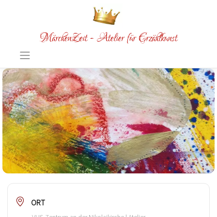
MärchenZeit - Atelier für Erzählkunst
ORT
VHS-Zentrum an der Nikolaikirche | Atelier