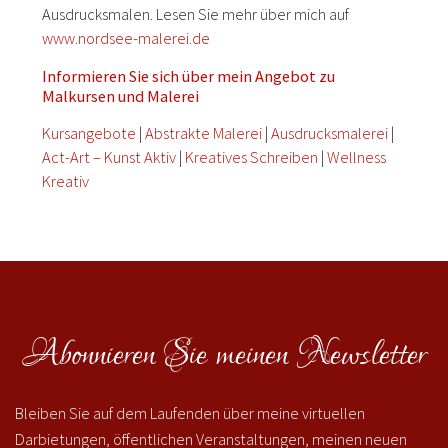
Ausdrucksmalen. Lesen Sie mehr über mich auf
www.nordsee-malerei.de
Informieren Sie sich über mein Angebot zu
Malkursen und Malerei
Kursangebote
|
Abstrakte Malerei
|
Ausdrucksmalerei
|
Act-Art – Kunst Aktiv
|
Kreatives Schreiben
|
Wellness
Kreativ
Abonnieren Sie meinen Newsletter
Bleiben Sie auf dem Laufenden über meine virtuellen
Darbietungen, öffentlichen Veranstaltungen, meinen neuen