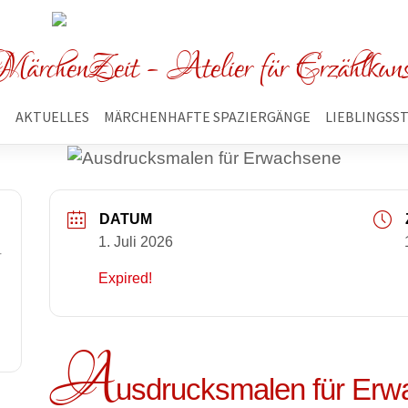
ärchenZeit - Atelier für Erzählkun
E
AKTUELLES
MÄRCHENHAFTE SPAZIERGÄNGE
LIEBLINGSS
DATUM
1. Juli 2026
r
Expired!
A
usdrucksmalen für Erw