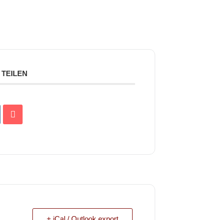
TEILEN
+ iCal / Outlook export