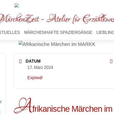
ärchenZeit - Atelier für Erzählkun
KTUELLES
MÄRCHENHAFTE SPAZIERGÄNGE
LIEBLI
DATUM
17. März 2024
Expired!
A
/
frikanische Märchen 
d