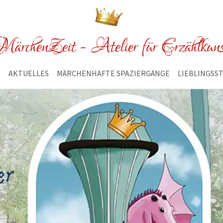
ärchenZeit - Atelier für Erzählkun
E
AKTUELLES
MÄRCHENHAFTE SPAZIERGÄNGE
LIEBLINGSS