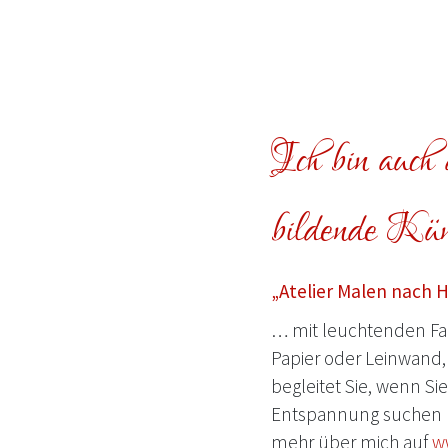
Ich bin auch a
bildende Küns
„Atelier Malen nach 
… mit leuchtenden Far
Papier oder Leinwand, 
begleitet Sie, wenn Si
Entspannung suchen 
mehr über mich auf
w