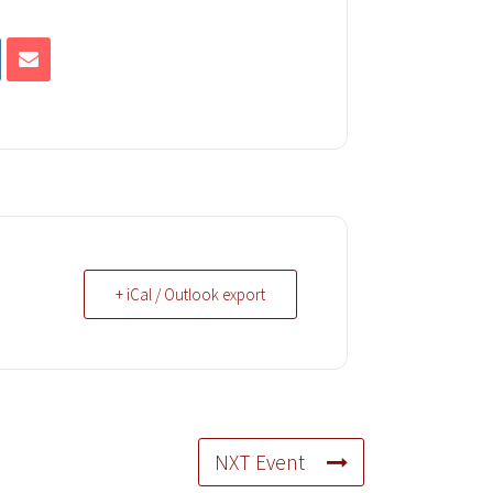
+ iCal / Outlook export
NXT Event