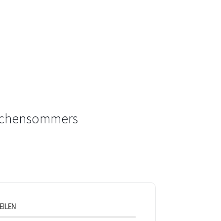
ärchensommers
EILEN