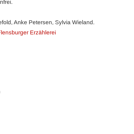
frei.
efold, Anke Petersen, Sylvia Wieland.
lensburger Erzählerei
n