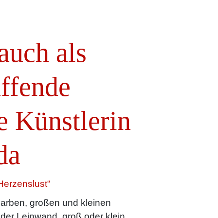
 auch als
affende
e Künstlerin
da
Herzenslust“
arben, großen und kleinen
oder Leinwand, groß oder klein.